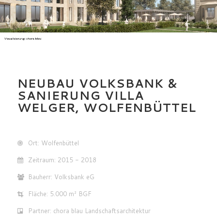
NEUBAU VOLKSBANK &
SANIERUNG VILLA
WELGER, WOLFENBÜTTEL
Ort: Wolfenbüttel
Zeitraum: 2015 - 2018
Bauherr: Volksbank eG
Fläche: 5.000 m² BGF
Partner: chora blau Landschaftsarchitektur